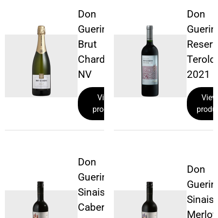
Don
Don
Guerino
Guerin
Brut
Reserv
Chardonnay
Terold
NV
2021
View
View
product
produ
Don
Don
Guerino
Guerin
Sinais
Sinais
Cabernet
Merlot