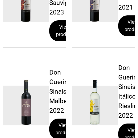
Sauvignon
2021
2023
View
View
produ
product
Don
Don
Guerin
Guerino
Sinais
Sinais
Itálico
Malbec
Riesli
2022
2022
View
View
product
produ