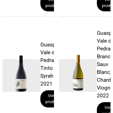
product
produ
Guaspa
Vale d
Guaspari
Pedra
Vale da
Branc
Pedra
Sauv
Tinto
Blanc,
Syrah
Chard,
2021
Viogni
2022
View
product
View