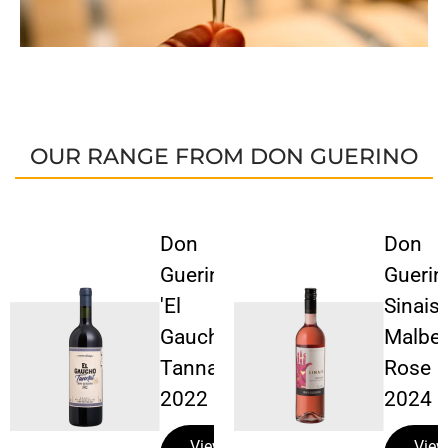
OUR RANGE FROM DON GUERINO
Don
Don
Guerino
Guerin
'El
Sinais
Gaucho'
Malbe
Tannat
Rose
2022
2024
View
View