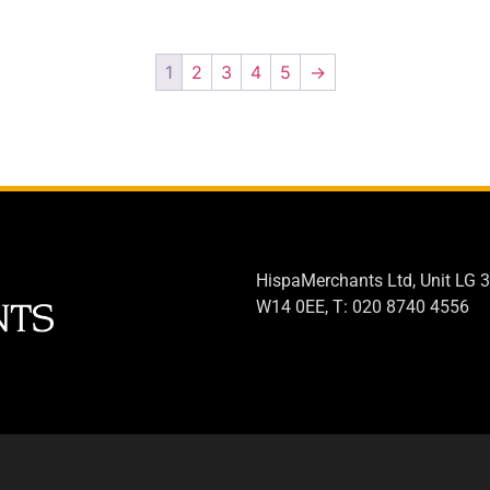
1
2
3
4
5
→
HispaMerchants Ltd, Unit LG 3
W14 0EE, T: 020 8740 4556